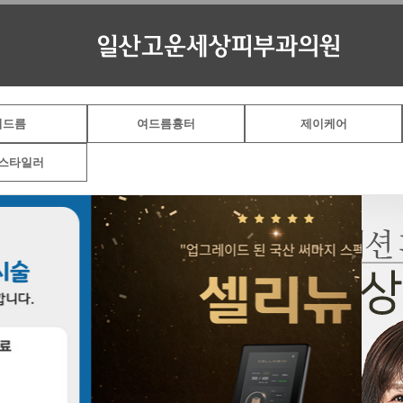
여드름
여드름흉터
제이케어
스타일러