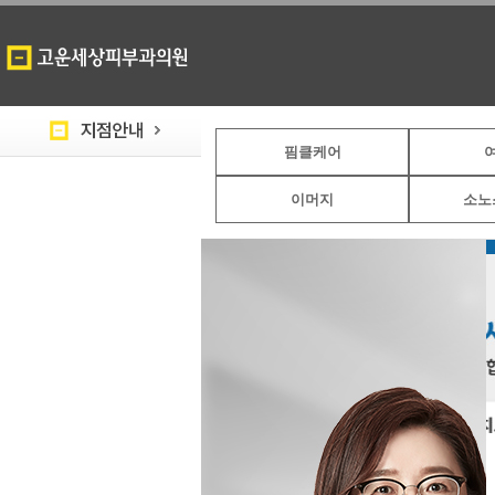
핌클케어
이머지
소노