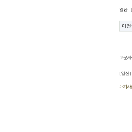
일산 |
이전
고운세
[일산
-> 기사