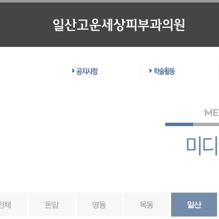
전체
돈암
명동
목동
일산