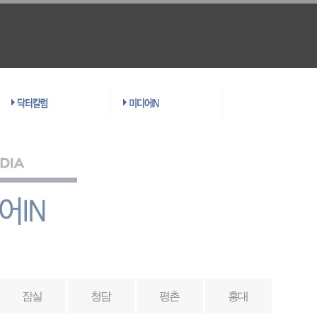
잠실
청담
평촌
홍대