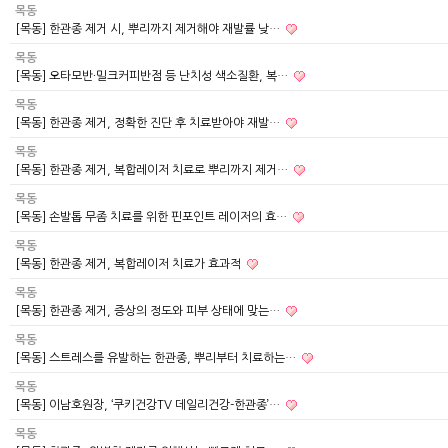
목동
[목동] 한관종 제거 시, 뿌리까지 제거해야 재발률 낮…
목동
[목동] 오타모반∙밀크커피반점 등 난치성 색소질환, 복…
목동
[목동] 한관종 제거, 정확한 진단 후 치료받아야 재발…
목동
[목동] 한관종 제거, 복합레이저 치료로 뿌리까지 제거…
목동
[목동] 손발톱 무좀 치료를 위한 핀포인트 레이저의 효…
목동
[목동] 한관종 제거, 복합레이저 치료가 효과적
목동
[목동] 한관종 제거, 증상의 정도와 피부 상태에 맞는…
목동
[목동] 스트레스를 유발하는 한관종, 뿌리부터 치료하는…
목동
[목동] 이남호원장, ‘쿠키건강TV 데일리건강-한관종’…
목동