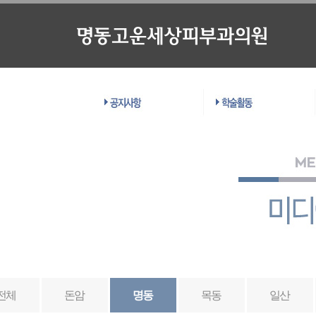
전체
돈암
명동
목동
일산