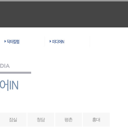
잠실
청담
평촌
홍대