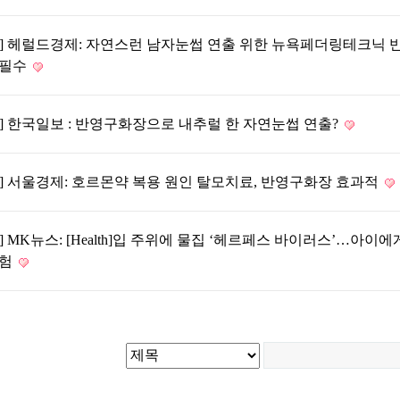
동] 헤럴드경제: 자연스런 남자눈썹 연출 위한 뉴욕페더링테크닉 
 필수
] 한국일보 : 반영구화장으로 내추럴 한 자연눈썹 연출?
] 서울경제: 호르몬약 복용 원인 탈모치료, 반영구화장 효과적
] MK뉴스: [Health]입 주위에 물집 ‘헤르페스 바이러스’…아이
위험