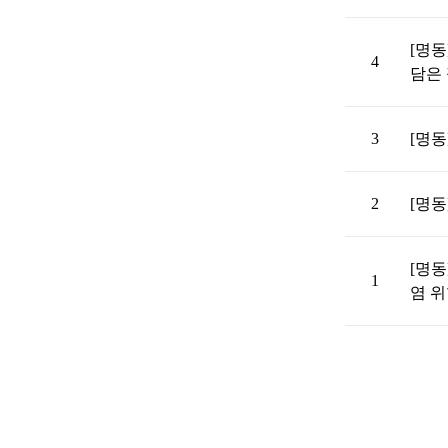
[명
4
담은
3
[명동
2
[명동
[명동
1
염 