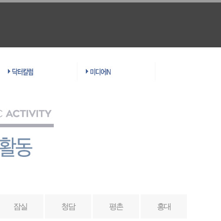
잠실
청담
평촌
홍대