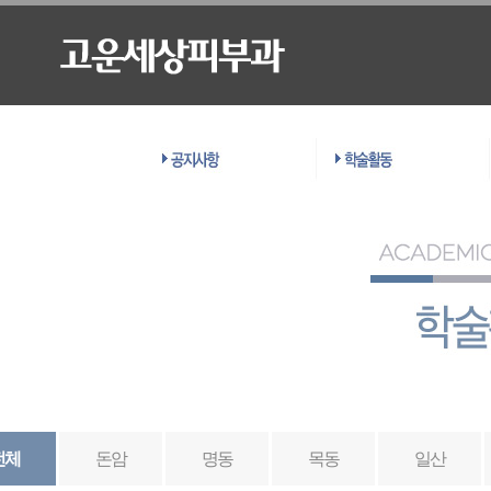
전체
돈암
명동
목동
일산