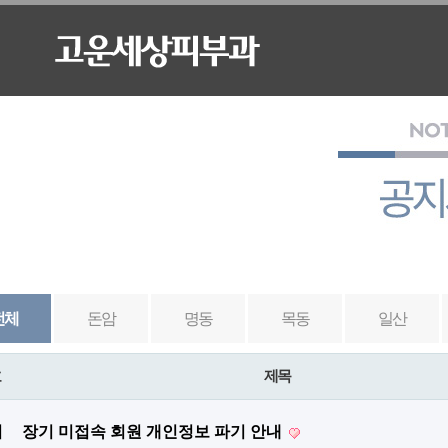
전체
돈암
명동
목동
일산
호
제목
지
장기 미접속 회원 개인정보 파기 안내