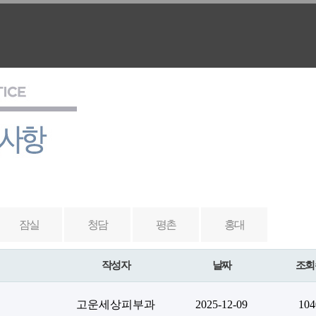
잠실
청담
평촌
홍대
작성자
날짜
조회
고운세상피부과
2025-12-09
104